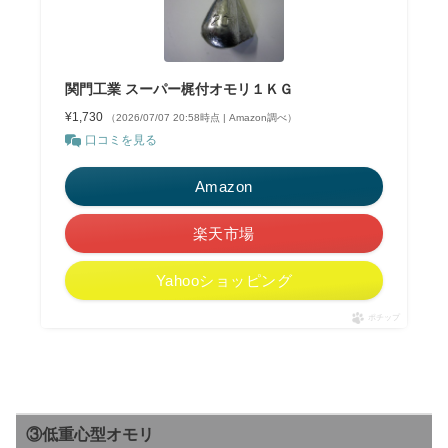
関門工業 スーパー梶付オモリ１ＫＧ
¥1,730
（2026/07/07 20:58時点 | Amazon調べ）
口コミを見る
Amazon
楽天市場
Yahooショッピング
ポチップ
③低重心型オモリ