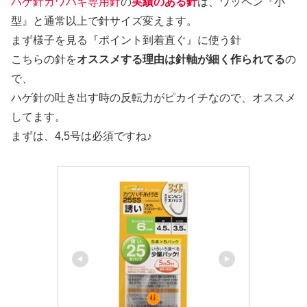
ハゲ針カワハギ専用針
の
実績のある針
は、ワッペン『小
型』と通常以上で針サイズ変えます。
まず様子を見る『ポイント到着直ぐ』に使う針
こちらの針を
オススメする理由は針軸が細く作られてる
の
で、
ハゲ針の吐き出す時の反転力がピカイチなので、オススメ
してます。
まずは、4,5号は必須ですね♪