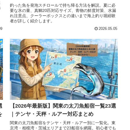
選
釣った魚を発泡スチロールで持ち帰る方法を解説。夏に必
場
要な氷の量、真鯛20匹対応サイズ、青物の鮮度対策、水漏
れ注意点、クーラーボックスとの違いまで海上釣り堀経験
者が詳しく紹介します。
09
2026.05.05
選
【2026年最新版】関東の太刀魚船宿一覧23選
を
｜テンヤ・天秤・ルアー対応まとめ
関東の太刀魚船宿をテンヤ・天秤・ルアー別に一覧化。東
京湾・相模湾・茨城エリアまで23船宿を網羅。初心者でも