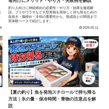
者向けにメリット・やり方・失敗例を解説
釣り人向けに神経締めの必要性・やり方・効果を徹底解
お
説。ブリやワラサなど大型青物を美味しく持ち帰るための
車
血抜き・脳締め・冷却の重要性から、熟成魚との関係まで
実体験ベースで紹介します。
06
2026.05.11
【夏の釣り】魚を発泡スチロールで持ち帰る
方法｜氷の量・保冷時間・青物の注意点を解
説
を