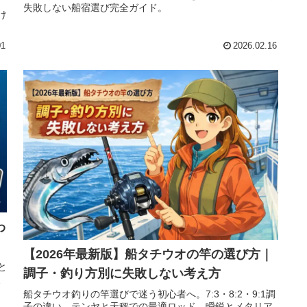
失敗しない船宿選び完全ガイド。
け
。
01
2026.02.16
わ
【2026年最新版】船タチウオの竿の選び方｜
と
調子・釣り方別に失敗しない考え方
、
船タチウオ釣りの竿選びで迷う初心者へ。7:3・8:2・9:1調
子の違い、テンヤと天秤での最適ロッド、瞬鋭とメタリア