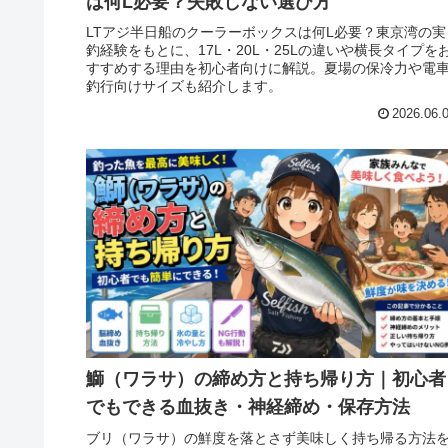
は何L必要？失敗しない選び方
LTアジ半日船のクーラーボックスは何L必要？東京湾の実
釣経験をもとに、17L・20L・25Lの違いや横長タイプを
すすめする理由を初心者向けに解説。夏場の保冷力や電
釣行向けサイズも紹介します。
2026.06.
鰤（ワラサ）の締め方と持ち帰り方｜初心者
でもできる血抜き・神経締め・保存方法
ブリ（ワラサ）の鮮度を落とさず美味しく持ち帰る方法