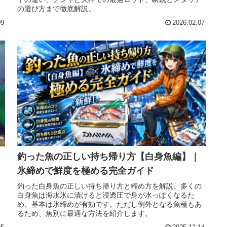
の選び方まで徹底解説。
09
2026.02.07
釣った魚の正しい持ち帰り方【白身魚編】｜
氷締めで鮮度を極める完全ガイド
釣った白身魚の正しい持ち帰り方と締め方を解説。多くの
。
白身魚は海水氷に漬けると浸透圧で身が水っぽくなるた
ト
め、基本は氷締めが有効です。ただし例外となる魚種もあ
るため、魚別に最適な方法を紹介します。