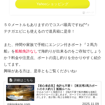
Yahooショッピング
ポチップ
５０メートルもありますのでコスパ最高ですね(^^♪
テナガエビにも使えるので道具箱に是非！
また、仲間や家族で手軽にエンジン付きボート『２馬力
船』を
船舶免許なし
で海釣りが出来るのをご存知でしょう
か？料金や注意点、ボートの流し釣りを分かりやすく紹介
してます。
興味がある方は、是非ともご覧くださいね♪
【初心者必見】免許も不要！【東京湾2馬力ボー
トのキス釣り】船舶ルール
やまみつボート海図付き！【免許不要で船外機船を操船】
釣りやクルーズと楽しめます。ボートでキス釣りの基本紹
介します。道が無い海上を操船すのは、爽快ですが、最低
限必要な知識がないと危険に遭遇するかもしれません。今
回は、ルールと知識を習得できます。
2025.11.09
mkisokaze.com