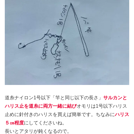
道糸ナイロン1号以下「竿と同じ以下の長さ」
サルカンと
ハリス止を道糸に両方一緒に結び
オモリは1号以下ハリス
止めに針付きのハリスを買えば簡単です。ちなみに
ハリス
５㎝程度
にしてくださいね。
長いとアタリが鈍くなるので。