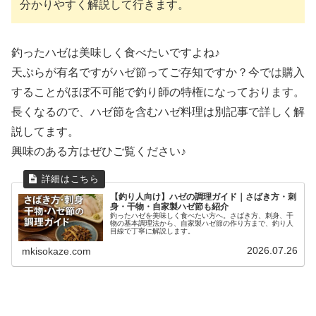
分かりやすく解説して行きます。
釣ったハゼは美味しく食べたいですよね♪
天ぷらが有名ですがハゼ節ってご存知ですか？今では購入
することがほぼ不可能で釣り師の特権になっております。
長くなるので、ハゼ節を含むハゼ料理は別記事で詳しく解
説してます。
興味のある方はぜひご覧ください♪
【釣り人向け】ハゼの調理ガイド｜さばき方・刺
身・干物・自家製ハゼ節も紹介
釣ったハゼを美味しく食べたい方へ。さばき方、刺身、干
物の基本調理法から、自家製ハゼ節の作り方まで、釣り人
目線で丁寧に解説します。
2026.07.26
mkisokaze.com