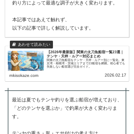
釣り方によって最適な調子が大きく変わります。
本記事ではあえて触れず、
以下の記事で詳しく解説しています。
【2026年最新版】関東の太刀魚船宿一覧23選｜
テンヤ・天秤・ルアー対応まとめ
関東の太刀魚船宿をテンヤ・天秤・ルアー別に一覧化。東
京湾・相模湾・茨城エリアまで23船宿を網羅。初心者でも
失敗しない船宿選び完全ガイド。
2026.02.17
mkisokaze.com
最近は夏でもテンヤ釣りを選ぶ船宿が増えており、
「どのテンヤを選ぶか」で釣果が大きく変わりま
す。
テンヤの重さ・形・エサ付けの考え方は