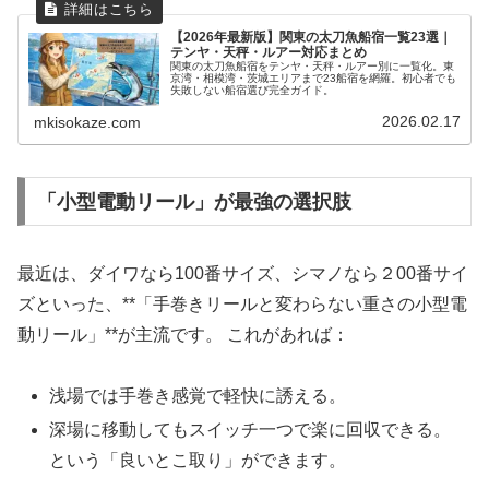
【2026年最新版】関東の太刀魚船宿一覧23選｜
テンヤ・天秤・ルアー対応まとめ
関東の太刀魚船宿をテンヤ・天秤・ルアー別に一覧化。東
京湾・相模湾・茨城エリアまで23船宿を網羅。初心者でも
失敗しない船宿選び完全ガイド。
2026.02.17
mkisokaze.com
「小型電動リール」が最強の選択肢
最近は、ダイワなら100番サイズ、シマノなら２00番サイ
ズといった、**「手巻きリールと変わらない重さの小型電
動リール」**が主流です。 これがあれば：
浅場では手巻き感覚で軽快に誘える。
深場に移動してもスイッチ一つで楽に回収できる。
という「良いとこ取り」ができます。