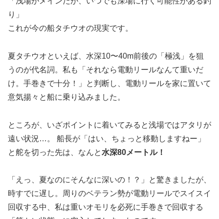
「浅場がメインだが、いつでも深場に行く可能性がある釣
り」
これが今の船タチウオの現実です。
夏タチウオといえば、水深10〜40m前後の「極浅」を狙
うのが代名詞。私も「それなら電動リールなんて重いだ
け。手巻きで十分！」と判断し、電動リールを家に置いて
意気揚々と船に乗り込みました。
ところが、いざポイントに着いてみると浅場ではアタリが
遠い状況…。 船長が「はい、ちょっと移動しますねー」
と舵を切った先は、なんと
水深80メートル！
「えっ、夏なのにそんなに深いの！？」と驚きましたが、
時すでに遅し。周りのベテラン勢が電動リールでスイスイ
回収する中、私は重いオモリを必死に手巻きで回収する