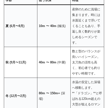
季節
狙う水深
特徴
産卵のために浅場に
集まります。時には
水面近くまで浮いて
夏 (6月〜8月)
10m 〜 40m
(極浅)
くることもあり、手
返し良く数釣りが楽
しめるシーズンで
す。
数と型のバランスが
良いハイシーズン。
秋 (9月〜11月)
40m 〜 80m
(中層)
太刀魚の活性も高
く、初心者でも釣り
やすい時期です。
水温の安定した深場
へ移動します。
80m 〜 150m+
(深
**「ドラゴン」**と呼
冬 (12月〜2月)
場)
ばれる120cm超えの
大型が狙えるロマン