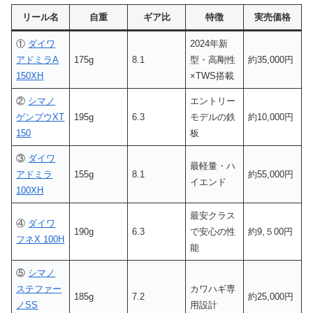
リール名
自重
ギア比
特徴
実売価格
①
ダイワ
2024年新
アドミラA
175g
8.1
型・高剛性
約35,000円
150XH
×TWS搭載
②
シマノ
エントリー
ゲンプウXT
195g
6.3
モデルの鉄
約10,000円
150
板
③
ダイワ
最軽量・ハ
アドミラ
155g
8.1
約55,000円
イエンド
100XH
最安クラス
④
ダイワ
190g
6.3
で安心の性
約9,５00円
フネX 100H
能
⑤
シマノ
ステファー
カワハギ専
185g
7.2
約25,000円
ノSS
用設計