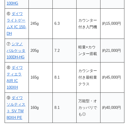
100HG
⑥
ダイワ
ライトゲー
カウンター
245g
6.3
約15,000円
ムX IC 150-
付き入門機
DH
⑦
シマノ
軽量×カウ
バルケッタ
205g
7.2
約21,000円
ンター搭載
100DH-HG
⑧
ダイワ
カウンター
ティエラ
165g
8.1
付き最軽量
約45,000円
AIR IC
クラス
100XH
⑨
ダイワ
万能型・オ
ソルティス
160g
8.1
カッパリで
約40,000円
ト SV TW
も◎
80XH PE