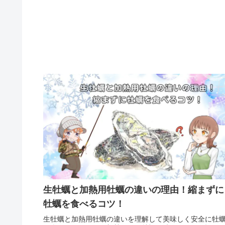
生牡蠣と加熱用牡蠣の違いの理由！縮まずに
牡蠣を食べるコツ！
生牡蠣と加熱用牡蠣の違いを理解して美味しく安全に牡